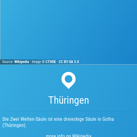
Source:
Wikipedia
· Image ©
CTHOE
·
CC BY-SA 3.0
Thüringen
Die Zwei Welten-Säule ist eine dreieckige Säule in Gotha
(Thüringen).
more info on Wikipedia