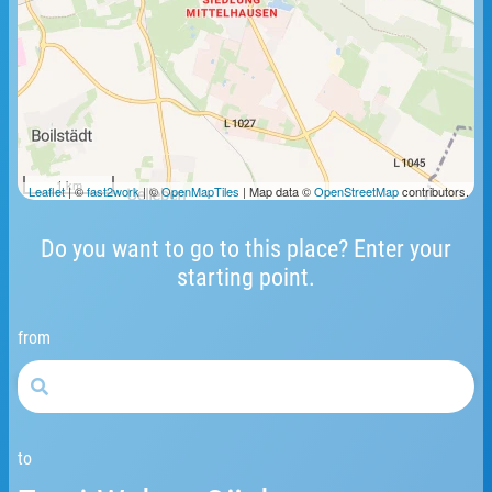
1 km
Leaflet
| ©
fast2work
| ©
OpenMapTiles
| Map data ©
OpenStreetMap
contributors.
Do you want to go to this place? Enter your
starting point.
from
to