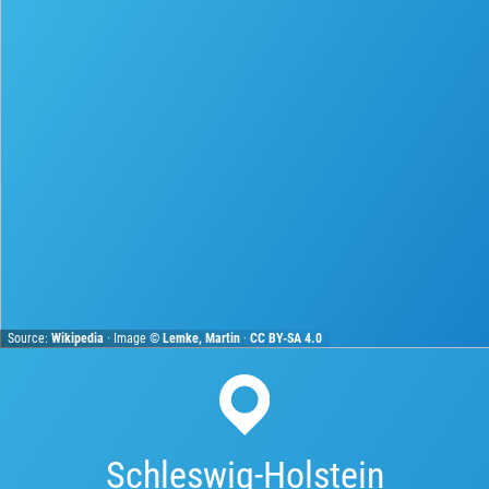
Source:
Wikipedia
· Image ©
Lemke, Martin
·
CC BY-SA 4.0
Schleswig-Holstein