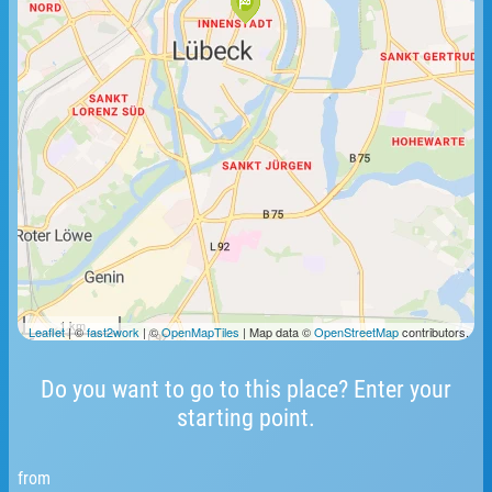
1 km
Leaflet
| ©
fast2work
| ©
OpenMapTiles
| Map data ©
OpenStreetMap
contributors.
Do you want to go to this place? Enter your
starting point.
from