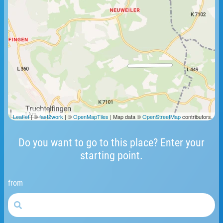
1 km
Leaflet
| ©
fast2work
| ©
OpenMapTiles
| Map data ©
OpenStreetMap
contributors.
Do you want to go to this place? Enter your
starting point.
from