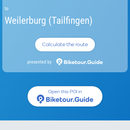
to
Weilerburg (Tailfingen)
Calculate the route
presented by
Open this POI in