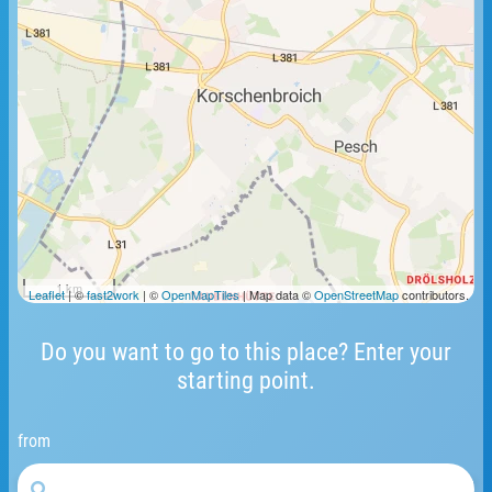
1 km
Leaflet
| ©
fast2work
| ©
OpenMapTiles
| Map data ©
OpenStreetMap
contributors.
Do you want to go to this place? Enter your
starting point.
from