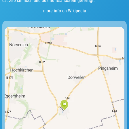
ca. 280 cm hoch und aus Buntsandstein gefertigt.
more info on Wikipedia