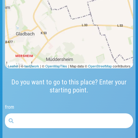
1 km
Leaflet
| ©
fast2work
| ©
OpenMapTiles
| Map data ©
OpenStreetMap
contributors.
Do you want to go to this place? Enter your
starting point.
from