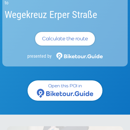
to
Wegekreuz Erper Straße
Calculate the route
presented by
Open this POI in