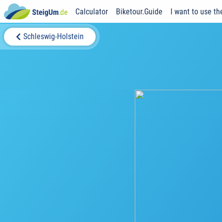
Calculator
Biketour.Guide
I want to use th
Schleswig-Holstein