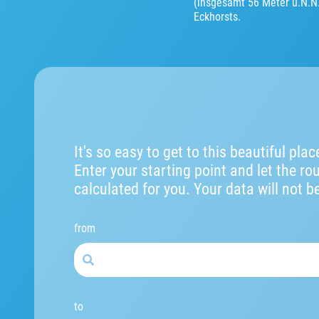
(insgesamt 56 Meter ü.N.N
Eckhorsts.
It's so easy to get to this beautiful plac
Enter your starting point and let the ro
calculated for you. Your data will not b
from
to