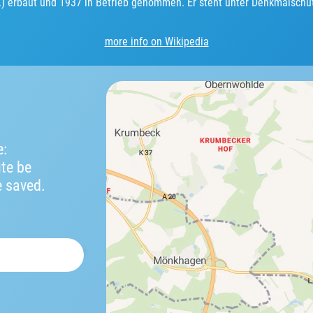
.) erbaut und 1937 in Betrieb genommen. Er steht unter Denkmalschu
more info on Wikipedia
e:
ute be
e saved.