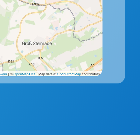
2work
| ©
OpenMapTiles
| Map data ©
OpenStreetMap
contributors.