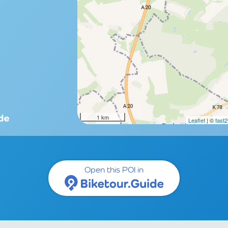
1 km
Leaflet
| ©
fast
Open this POI in