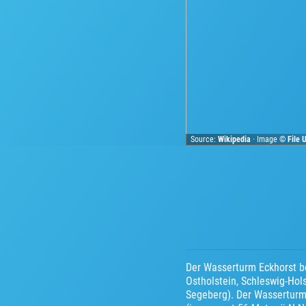
Source:
Wikipedia
· Image ©
File
Der Wasserturm Eckhorst be
Ostholstein, Schleswig-Hol
Segeberg). Der Wasserturm