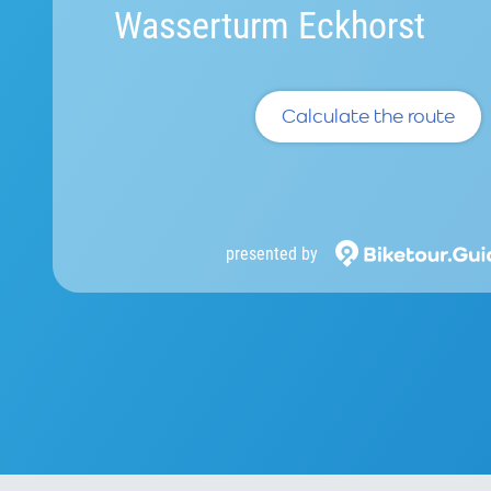
Wasserturm Eckhorst
Calculate the route
presented by