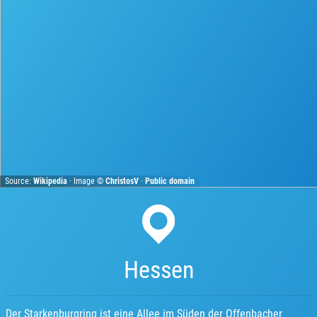
Source:
Wikipedia
· Image ©
ChristosV
·
Public domain
Hessen
Der Starkenburgring ist eine Allee im Süden der Offenbacher