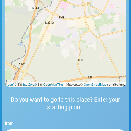
1 km
Leaflet
| ©
fast2work
| ©
OpenMapTiles
| Map data ©
OpenStreetMap
contributors.
Do you want to go to this place? Enter your
starting point.
from