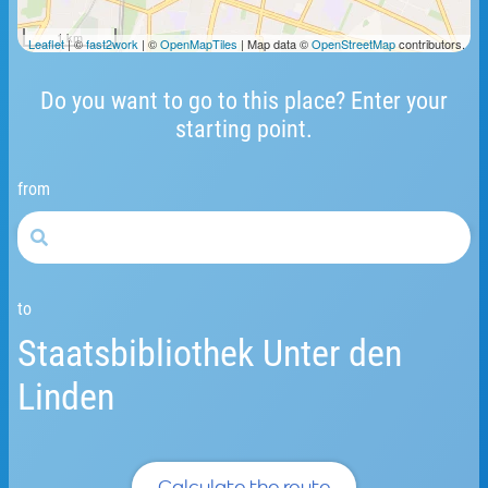
1 km
Leaflet
| ©
fast2work
| ©
OpenMapTiles
| Map data ©
OpenStreetMap
contributors.
Do you want to go to this place? Enter your
starting point.
from
to
Staatsbibliothek Unter den
Linden
Calculate the route