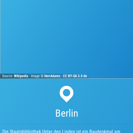
Source:
Wikipedia
· Image ©
HerrAdams
·
CC BY-SA 3.0 de
Berlin
Die Staatsbibliothek Unter den Linden ist ein Baudenkmal am