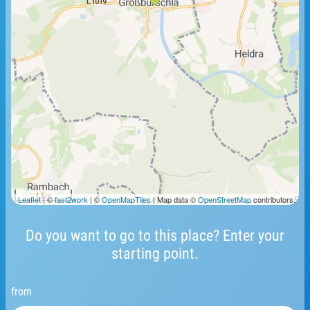
1 km
Leaflet
| ©
fast2work
| ©
OpenMapTiles
| Map data ©
OpenStreetMap
contributors.
Do you want to go to this place? Enter your
starting point.
from