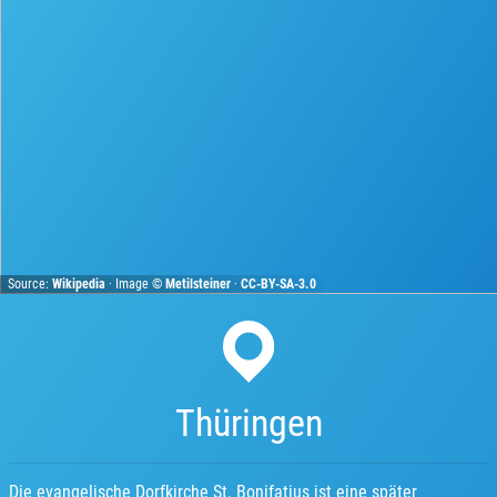
Source:
Wikipedia
· Image ©
Metilsteiner
·
CC-BY-SA-3.0
Thüringen
Die evangelische Dorfkirche St. Bonifatius ist eine später