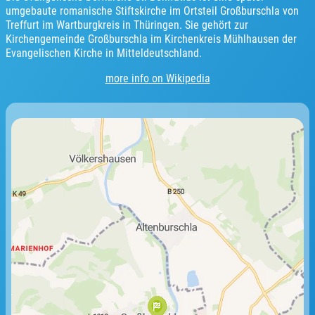
umgebaute romanische Stiftskirche im Ortsteil Großburschla von
Treffurt im Wartburgkreis in Thüringen. Sie gehört zur
Kirchengemeinde Großburschla im Kirchenkreis Mühlhausen der
Evangelischen Kirche in Mitteldeutschland.
more info on Wikipedia