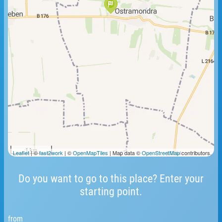
1 km
Leaflet
| ©
fast2work
| ©
OpenMapTiles
| Map data ©
OpenStreetMap
contributors.
Do you want to go to this place? Enter your
starting point.
from