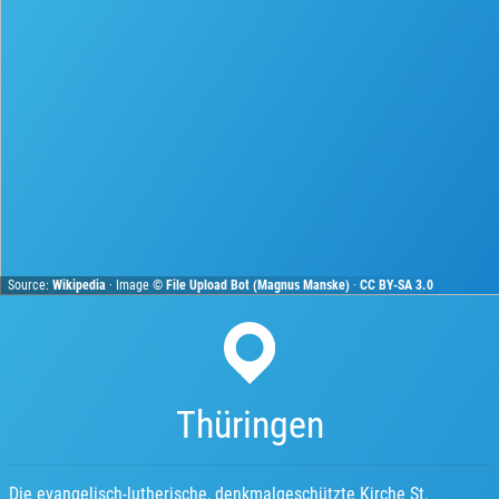
Source:
Wikipedia
· Image ©
File Upload Bot (Magnus Manske)
·
CC BY-SA 3.0
Thüringen
Die evangelisch-lutherische, denkmalgeschützte Kirche St.