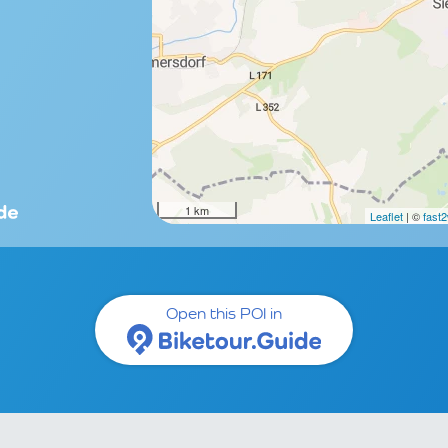
1 km
Leaflet
| ©
fast
Open this POI in