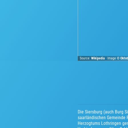
Source:
Wikipedia
· Image ©
Okto
Die Siersburg (auch Burg Si
saarländischen Gemeinde R
Herzogtums Lothringen genu