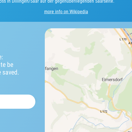
ss in Dillingen/Saar auf der gegenüberliegenden Saarseite.
more info on Wikipedia
e:
ute be
e saved.