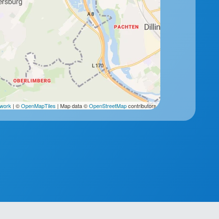
2work
| ©
OpenMapTiles
| Map data ©
OpenStreetMap
contributors.