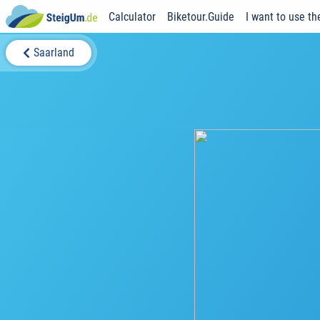
Calculator
Biketour.Guide
I want to use th
Saarland