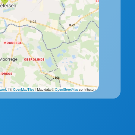
2work
| ©
OpenMapTiles
| Map data ©
OpenStreetMap
contributors.