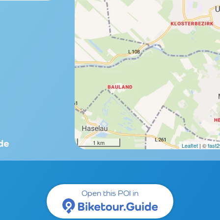
1 km
Leaflet
| ©
fast
Open this POI in