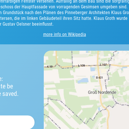
ehrfarbigen Fenster versehen. Auffällig an dem Bau sind die sorgfälti
geschoss der Hauptfassade von vorragenden Gesimsen umgeben sind.
en Grundstück nach den Plänen des Pinneberger Architekten Klaus Gr
tersen, die im linken Gebäudeteil ihren Sitz hatte. Klaus Groth wurd
r Gustav Oelsner beeinflusst.
more info on Wikipedia
e:
ute be
e saved.