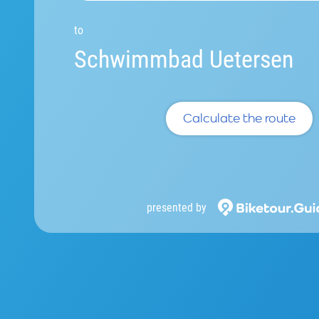
to
Schwimmbad Uetersen
Calculate the route
presented by