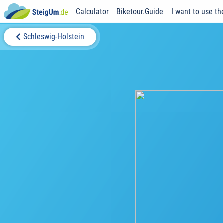
Calculator
Biketour.Guide
I want to use th
Schleswig-Holstein