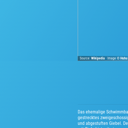
Source:
Wikipedia
· Image ©
Huhu
Das ehemalige Schwimmbad 
gestrecktes zweigeschoss
und abgestuften Giebel. De