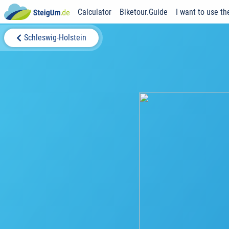
Calculator
Biketour.Guide
I want to use th
Schleswig-Holstein