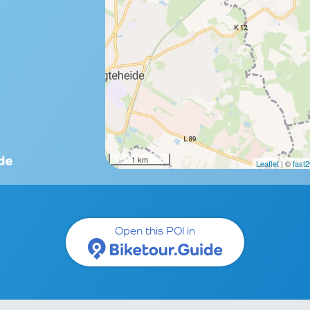
1 km
Leaflet
| ©
fast
Open this POI in