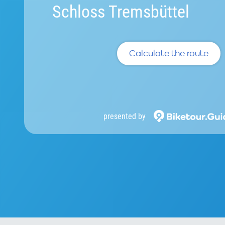
Schloss Tremsbüttel
Calculate the route
presented by