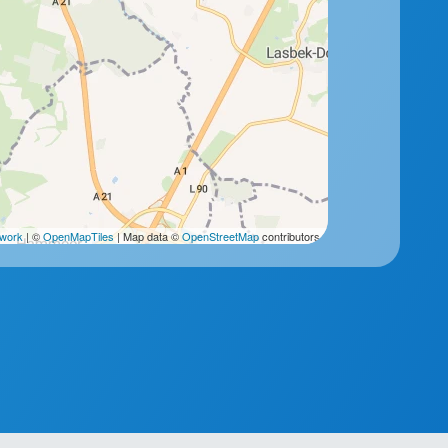
2work
| ©
OpenMapTiles
| Map data ©
OpenStreetMap
contributors.