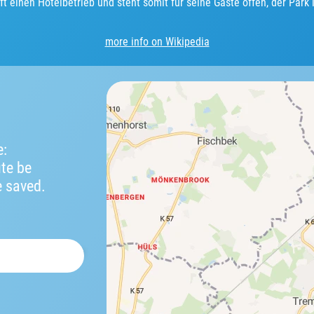
t einen Hotelbetrieb und steht somit für seine Gäste offen, der Park i
more info on Wikipedia
e:
ute be
e saved.