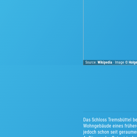
Source:
Wikipedia
· Image ©
Holge
Das Schloss Tremsbüttel be
Wohngebäude eines früheren
jedoch schon seit geraumer