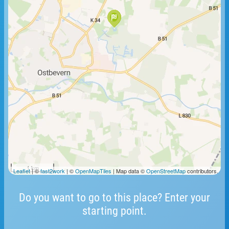
1 km
Leaflet
| ©
fast2work
| ©
OpenMapTiles
| Map data ©
OpenStreetMap
contributors.
Do you want to go to this place? Enter your
starting point.