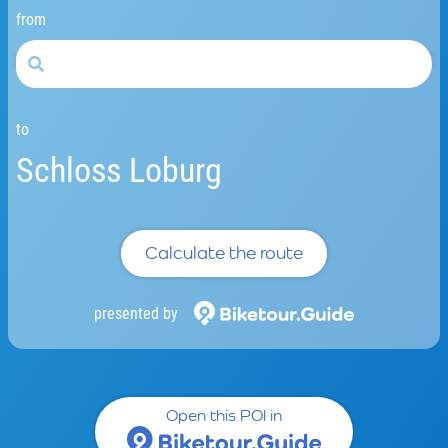
from
to
Schloss Loburg
Calculate the route
presented by
Open this POI in