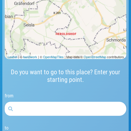
1 km
Leaflet
| ©
fast2work
| ©
OpenMapTiles
| Map data ©
OpenStreetMap
contributors.
Do you want to go to this place? Enter your
starting point.
from
to