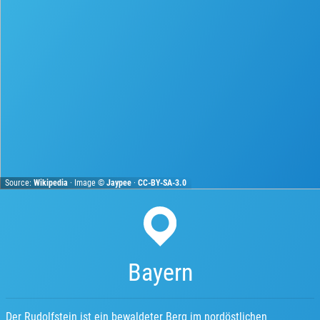
Source:
Wikipedia
· Image ©
Jaypee
·
CC-BY-SA-3.0
Bayern
Der Rudolfstein ist ein bewaldeter Berg im nordöstlichen