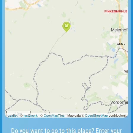
1 km
Leaflet
| ©
fast2work
| ©
OpenMapTiles
| Map data ©
OpenStreetMap
contributors.
Do you want to go to this place? Enter your