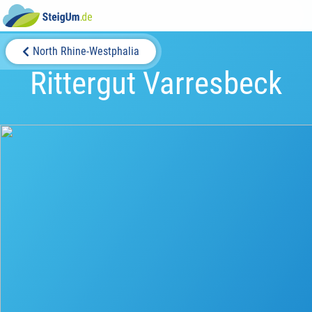
North Rhine-Westphalia
Rittergut Varresbeck