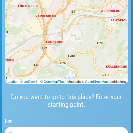
1 km
Leaflet
| ©
fast2work
| ©
OpenMapTiles
| Map data ©
OpenStreetMap
contributors.
Do you want to go to this place? Enter your
starting point.
from