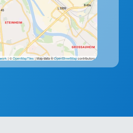
2work
| ©
OpenMapTiles
| Map data ©
OpenStreetMap
contributors.