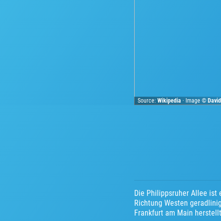
Source:
Wikipedia
· Image ©
David
Die Philippsruher Allee is
Richtung Westen geradlinig
Frankfurt am Main herstellt