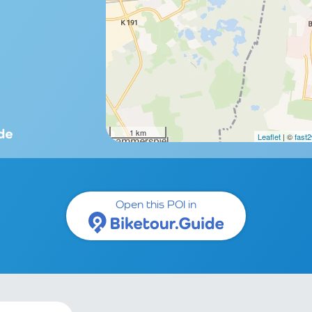
1 km
Leaflet
| ©
fast
Open this POI in