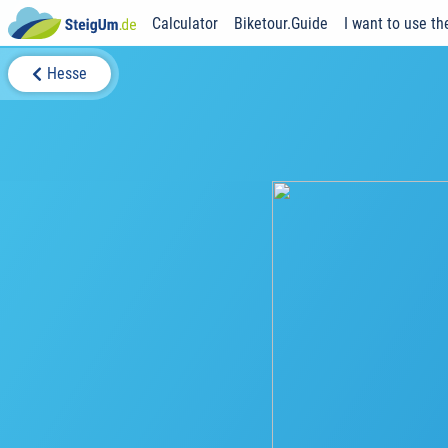
Calculator
Biketour.Guide
I want to use th
Hesse