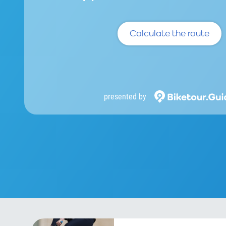
Calculate the route
presented by