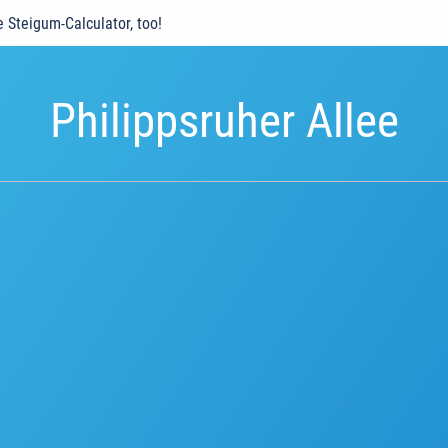
e Steigum-Calculator, too!
Philippsruher Allee