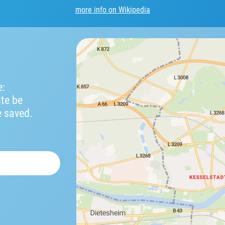
more info on Wikipedia
e:
ute be
e saved.