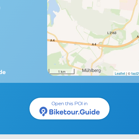
)
1 km
Leaflet
| ©
fast
Open this POI in