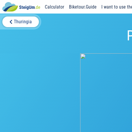
Calculator
Biketour.Guide
I want to use th
Thuringia