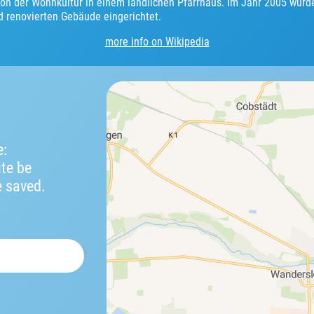
von der Wohnkultur in einem ländlichen Pfarrhaus. Im Jahr 2005 wurd
 renovierten Gebäude eingerichtet.
more info on Wikipedia
e:
ute be
e saved.