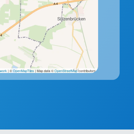
2work
| ©
OpenMapTiles
| Map data ©
OpenStreetMap
contributors.