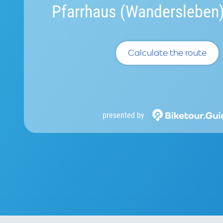
Pfarrhaus (Wandersleben
Calculate the route
presented by