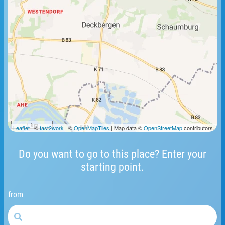
1 km
Leaflet
| ©
fast2work
| ©
OpenMapTiles
| Map data ©
OpenStreetMap
contributors.
Do you want to go to this place? Enter your
starting point.
from