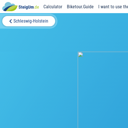
Calculator
Biketour.Guide
I want to use th
Schleswig-Holstein