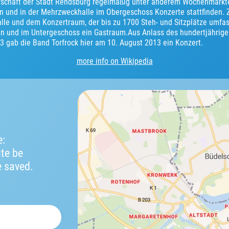
erschaft der Stadt Rendsburg regelmäßig unter anderem Wochenmärkte,
 und in der Mehrzweckhalle im Obergeschoss Konzerte stattfinden. 
le und dem Konzertraum, der bis zu 1700 Steh- und Sitzplätze umfass
gen und im Untergeschoss ein Gastraum.Aus Anlass des hundertjährig
 gab die Band Torfrock hier am 10. August 2013 ein Konzert.
more info on Wikipedia
e:
ute be
e saved.