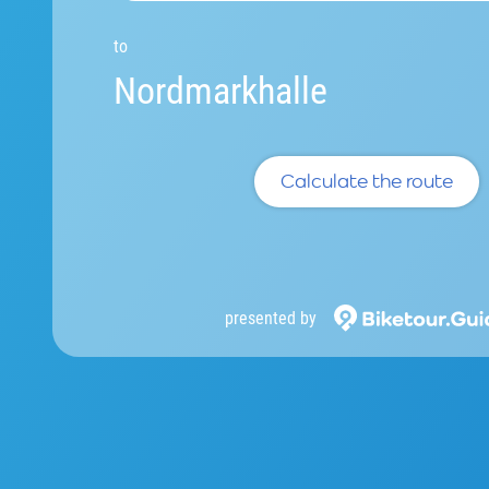
to
Nordmarkhalle
Calculate the route
presented by