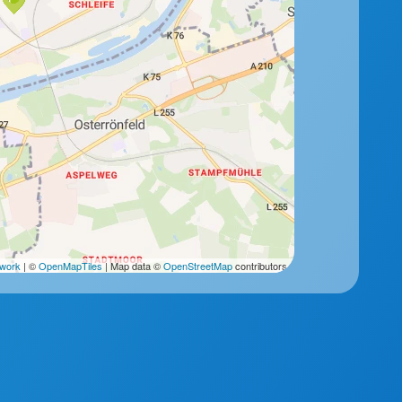
2work
| ©
OpenMapTiles
| Map data ©
OpenStreetMap
contributors.