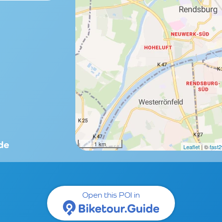
1 km
Leaflet
| ©
fast
Open this POI in