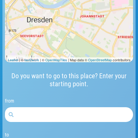
1 km
Leaflet
| ©
fast2work
| ©
OpenMapTiles
| Map data ©
OpenStreetMap
contributors.
Do you want to go to this place? Enter your
starting point.
from
to