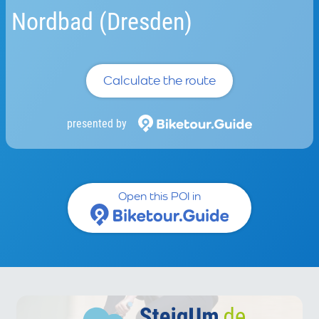
Nordbad (Dresden)
Calculate the route
presented by
Open this POI in