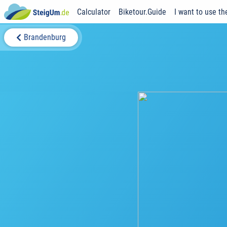
Calculator
Biketour.Guide
I want to use th
Brandenburg