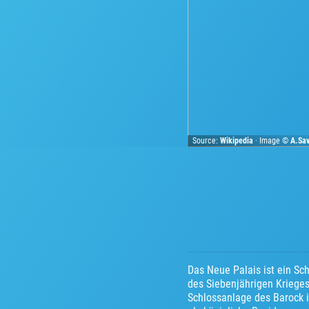
Source:
Wikipedia
· Image ©
A.Sa
Das Neue Palais ist ein S
des Siebenjährigen Krieges
Schlossanlage des Barock i