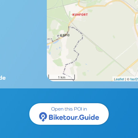
1 km
Leaflet
| ©
fast
Open this POI in