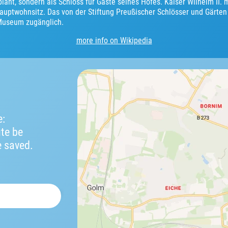
plant, sondern als Schloss für Gäste seines Hofes. Kaiser Wilhelm II.
uptwohnsitz. Das von der Stiftung Preußischer Schlösser und Gärten
 Museum zugänglich.
more info on Wikipedia
e:
ute be
e saved.