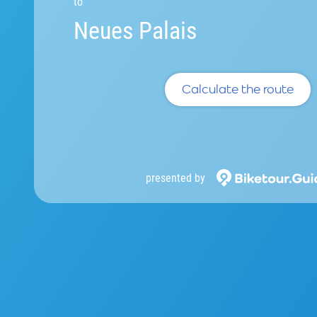
to
Neues Palais
Calculate the route
presented by