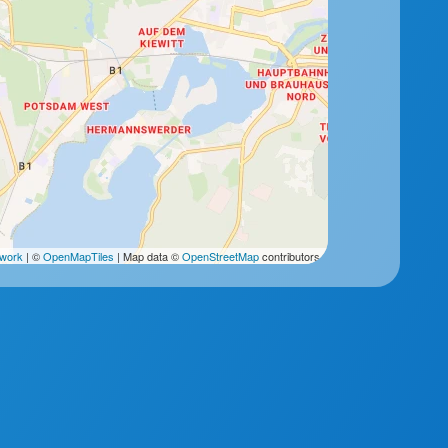
2work
| ©
OpenMapTiles
| Map data ©
OpenStreetMap
contributors.