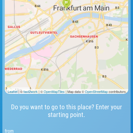
1 km
Leaflet
| ©
fast2work
| ©
OpenMapTiles
| Map data ©
OpenStreetMap
contributors.
Do you want to go to this place? Enter your
starting point.
from