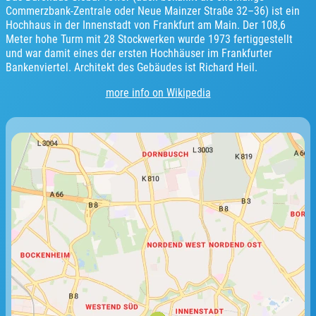
Commerzbank-Zentrale oder Neue Mainzer Straße 32–36) ist ein
Hochhaus in der Innenstadt von Frankfurt am Main. Der 108,6
Meter hohe Turm mit 28 Stockwerken wurde 1973 fertiggestellt
und war damit eines der ersten Hochhäuser im Frankfurter
Bankenviertel. Architekt des Gebäudes ist Richard Heil.
more info on Wikipedia