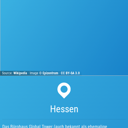
Source:
Wikipedia
· Image ©
Epizentrum
·
CC BY-SA 3.0
Hessen
Das Bürohaus Global Tower (auch bekannt als ehemalige