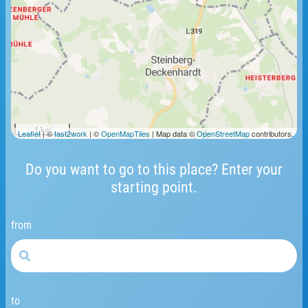
1 km
Leaflet
| ©
fast2work
| ©
OpenMapTiles
| Map data ©
OpenStreetMap
contributors.
Do you want to go to this place? Enter your
starting point.
from
to