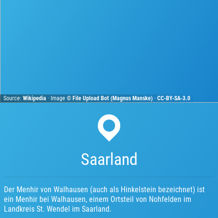
Source:
Wikipedia
· Image ©
File Upload Bot (Magnus Manske)
·
CC-BY-SA-3.0
Saarland
Der Menhir von Walhausen (auch als Hinkelstein bezeichnet) ist
ein Menhir bei Walhausen, einem Ortsteil von Nohfelden im
Landkreis St. Wendel im Saarland.