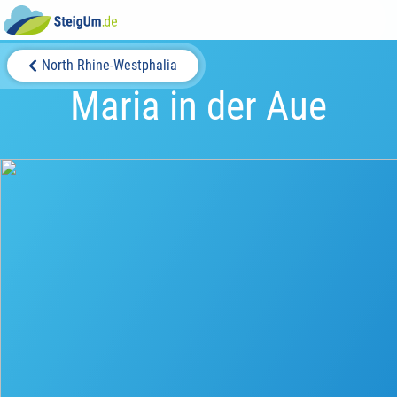
North Rhine-Westphalia
Maria in der Aue