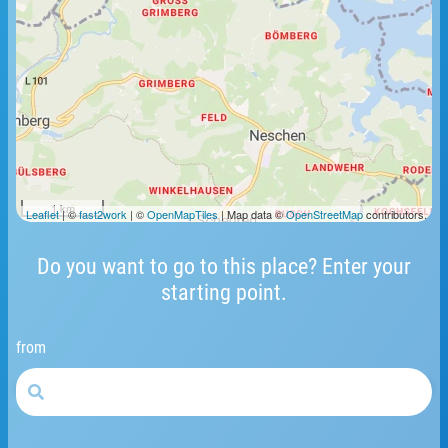
1 km
Leaflet
| ©
fast2work
| ©
OpenMapTiles
| Map data ©
OpenStreetMap
contributors.
Do you want to go to this place? Enter your
starting point.
from