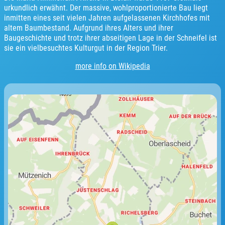
urkundlich erwähnt. Der massive, wohlproportionierte Bau liegt
inmitten eines seit vielen Jahren aufgelassenen Kirchhofes mit
altem Baumbestand. Aufgrund ihres Alters und ihrer
Baugeschichte und trotz ihrer abseitigen Lage in der Schneifel ist
sie ein vielbesuchtes Kulturgut in der Region Trier.
more info on Wikipedia