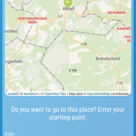
1 km
Leaflet
| ©
fast2work
| ©
OpenMapTiles
| Map data ©
OpenStreetMap
contributors.
Do you want to go to this place? Enter your
starting point.
from