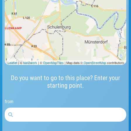
1 km
Leaflet
| ©
fast2work
| ©
OpenMapTiles
| Map data ©
OpenStreetMap
contributors.
Do you want to go to this place? Enter your
starting point.
from