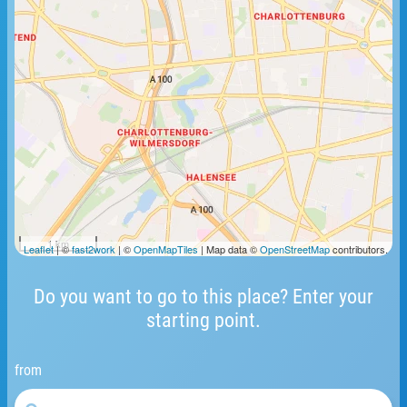
1 km
Leaflet
| ©
fast2work
| ©
OpenMapTiles
| Map data ©
OpenStreetMap
contributors.
Do you want to go to this place? Enter your
starting point.
from