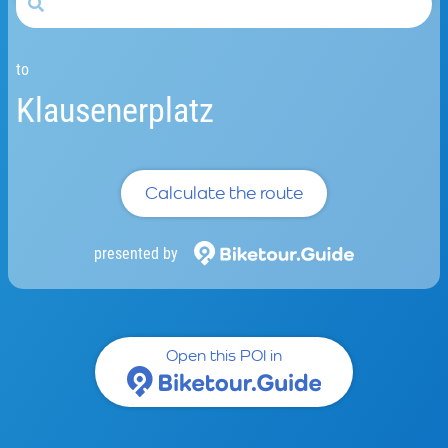
to
Klausenerplatz
Calculate the route
presented by
Open this POI in