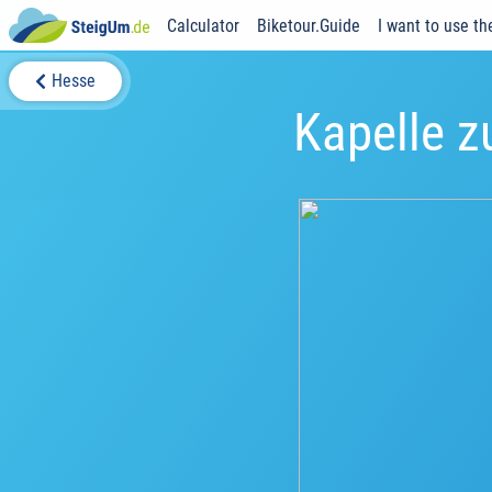
Calculator
Biketour.Guide
I want to use th
Hesse
Kapelle 