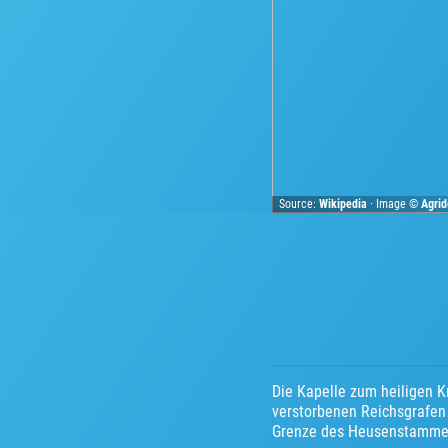
Source:
Wikipedia
· Image ©
Agri
Die Kapelle zum heiligen 
verstorbenen Reichsgrafen 
Grenze des Heusenstammer F