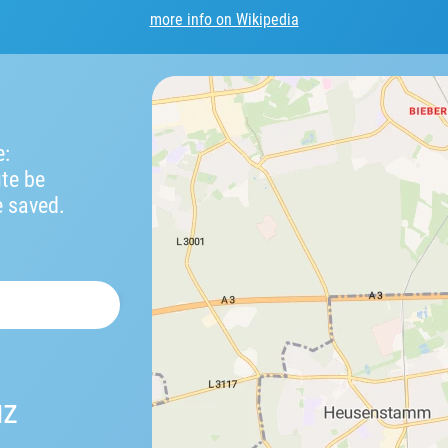
more info on Wikipedia
e:
ute be
e saved.
uz