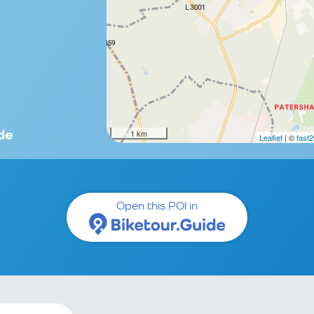
1 km
Leaflet
| ©
fast
Open this POI in