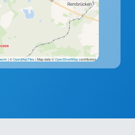
2work
| ©
OpenMapTiles
| Map data ©
OpenStreetMap
contributors.