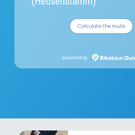
(Heusenstamm)
Calculate the route
presented by