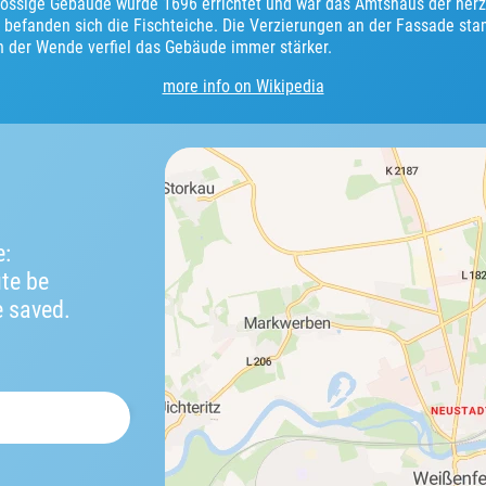
hossige Gebäude wurde 1696 errichtet und war das Amtshaus der herzo
 befanden sich die Fischteiche. Die Verzierungen an der Fassade s
h der Wende verfiel das Gebäude immer stärker.
more info on Wikipedia
e:
ute be
e saved.