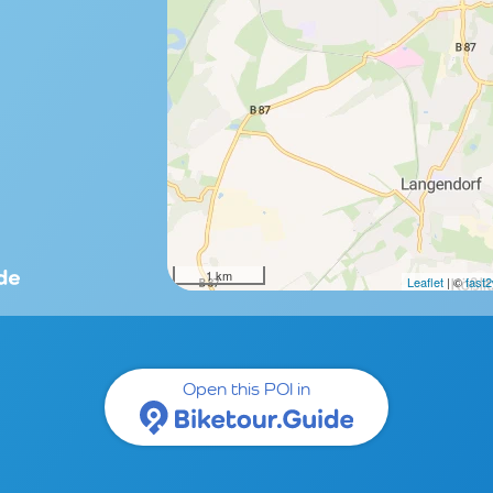
1 km
Leaflet
| ©
fast
Open this POI in