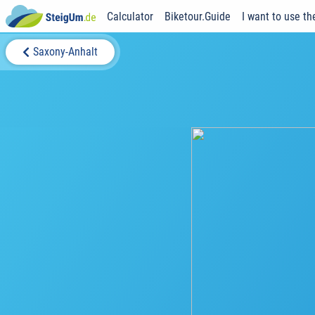
Calculator
Biketour.Guide
I want to use th
Saxony-Anhalt