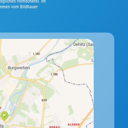
glichen Hoffischerei. Im
tammen vom Bildhauer