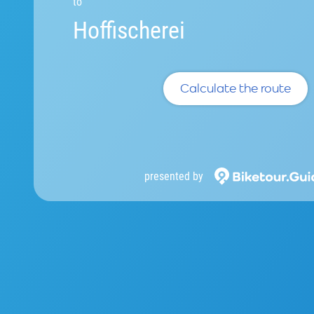
to
Hoffischerei
Calculate the route
presented by