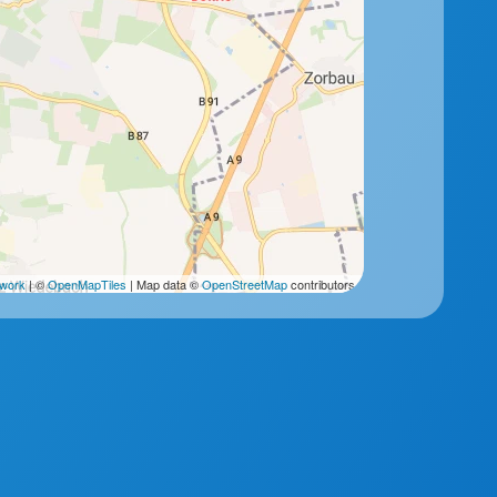
2work
| ©
OpenMapTiles
| Map data ©
OpenStreetMap
contributors.