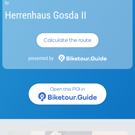
to
Herrenhaus Gosda II
Calculate the route
presented by
Open this POI in