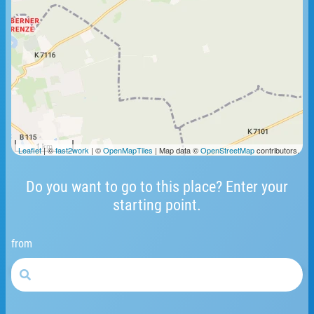
1 km
Leaflet
| ©
fast2work
| ©
OpenMapTiles
| Map data ©
OpenStreetMap
contributors.
Do you want to go to this place? Enter your
starting point.
from