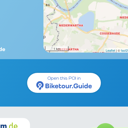
1 km
Leaflet
| ©
fast
Open this POI in