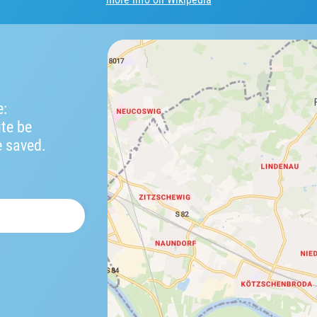
e:
ute be
e saved.