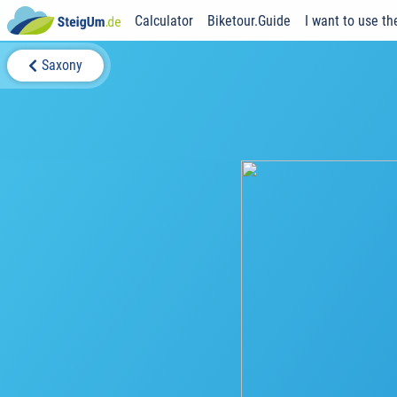
Calculator
Biketour.Guide
I want to use th
Saxony