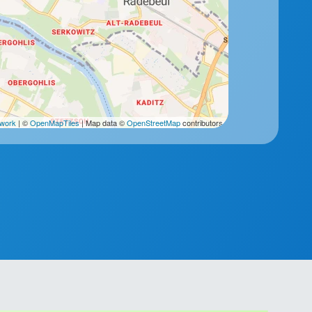
2work
| ©
OpenMapTiles
| Map data ©
OpenStreetMap
contributors.