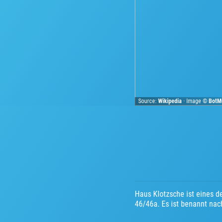
Source:
Wikipedia
· Image ©
BotMu
Haus Klotzsche ist eines d
46/46a. Es ist benannt nac