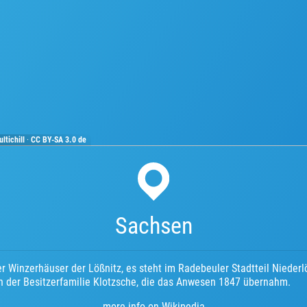
ltichill
·
CC BY-SA 3.0 de
Sachsen
er Winzerhäuser der Lößnitz, es steht im Radebeuler Stadtteil Niederl
h der Besitzerfamilie Klotzsche, die das Anwesen 1847 übernahm.
more info on Wikipedia