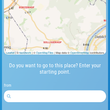
1 km
Leaflet
| ©
fast2work
| ©
OpenMapTiles
| Map data ©
OpenStreetMap
contributors.
Do you want to go to this place? Enter your
starting point.
from