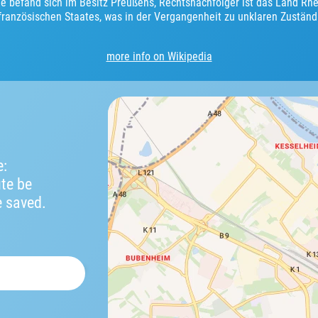
ge befand sich im Besitz Preußens, Rechtsnachfolger ist das Land Rhei
s französischen Staates, was in der Vergangenheit zu unklaren Zuständ
more info on Wikipedia
e:
ute be
e saved.