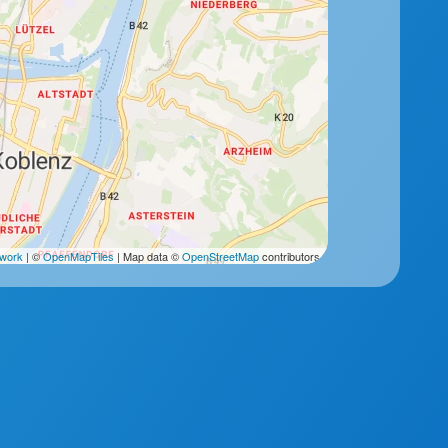
2work
| ©
OpenMapTiles
| Map data ©
OpenStreetMap
contributors.