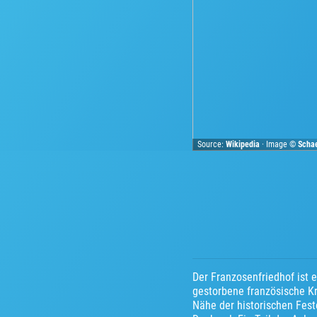
Source:
Wikipedia
· Image ©
Scha
Der Franzosenfriedhof ist 
gestorbene französische Kr
Nähe der historischen Fest