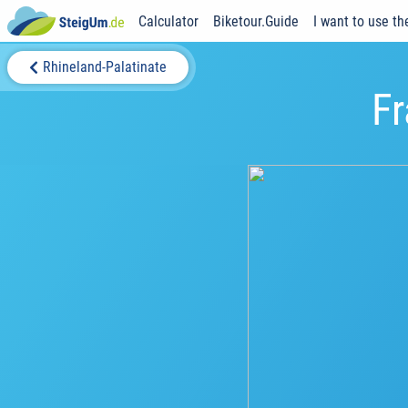
Calculator
Biketour.Guide
I want to use th
Rhineland-Palatinate
Fr