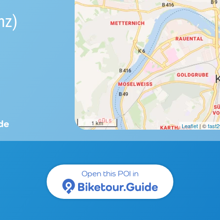
nz)
1 km
Leaflet
| ©
fast
Open this POI in