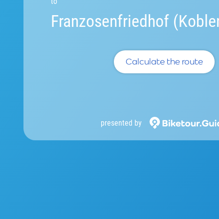
to
Franzosenfriedhof (Koble
Calculate the route
presented by