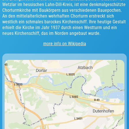
Wetzlar im hessischen Lahn-Dill-Kreis, ist eine denkmalgeschützte
Chorturmkirche mit Baukörpern aus verschiedenen Bauepochen.
An den mittelalterlichen wehrhaften Chorturm erstreckt sich
westlich ein schmales barockes Kirchenschiff. Ihre heutige Gestalt
erhielt die Kirche im Jahr 1937 durch einen Westturm und ein
neues Kirchenschiff, das im Norden angebaut wurde.
more info on Wikipedia