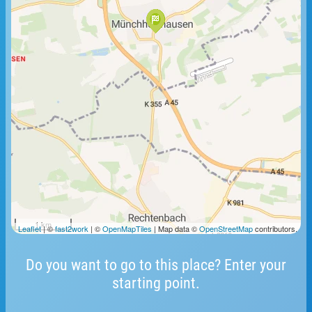
1 km
Leaflet
| ©
fast2work
| ©
OpenMapTiles
| Map data ©
OpenStreetMap
contributors.
Do you want to go to this place? Enter your
starting point.