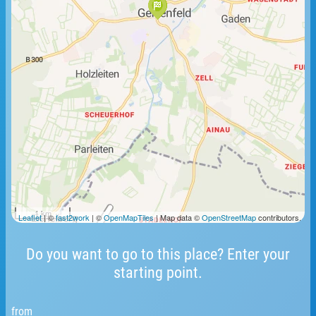
1 km
Leaflet
| ©
fast2work
| ©
OpenMapTiles
| Map data ©
OpenStreetMap
contributors.
Do you want to go to this place? Enter your
starting point.
from