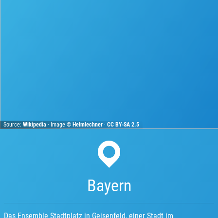
Source:
Wikipedia
· Image ©
Helmlechner
·
CC BY-SA 2.5
Bayern
Das Ensemble Stadtplatz in Geisenfeld, einer Stadt im