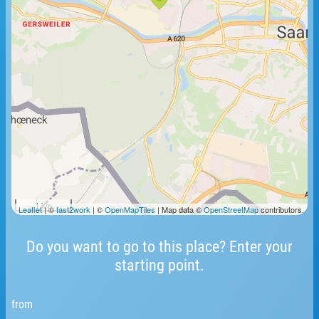
1 km
Leaflet
| ©
fast2work
| ©
OpenMapTiles
| Map data ©
OpenStreetMap
contributors.
Do you want to go to this place? Enter your
starting point.
from