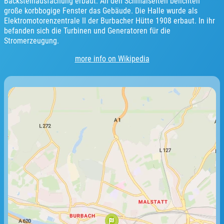
Backsteinausfachung erbaut. An den Schmalseiten belichten
große korbbogige Fenster das Gebäude. Die Halle wurde als
Elektromotorenzentrale II der Burbacher Hütte 1908 erbaut. In ihr
befanden sich die Turbinen und Generatoren für die
Stromerzeugung.
more info on Wikipedia