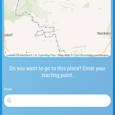
1 km
Leaflet
| ©
fast2work
| ©
OpenMapTiles
| Map data ©
OpenStreetMap
contributors.
Do you want to go to this place? Enter your
starting point.
from