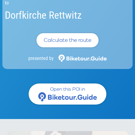
to
Dorfkirche Rettwitz
Calculate the route
presented by
Open this POI in