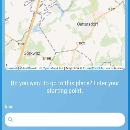
1 km
Leaflet
| ©
fast2work
| ©
OpenMapTiles
| Map data ©
OpenStreetMap
contributors.
Do you want to go to this place? Enter your
starting point.
from