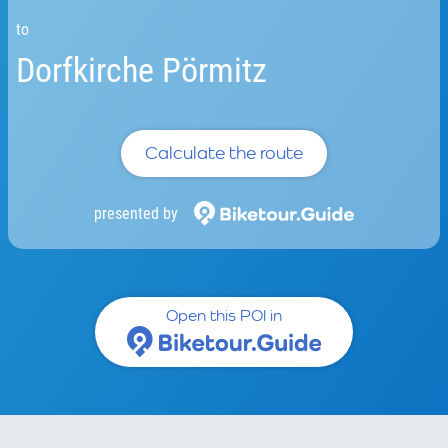
to
Dorfkirche Pörmitz
Calculate the route
presented by
Open this POI in