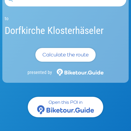
to
Dorfkirche Klosterhäseler
Calculate the route
presented by
Open this POI in