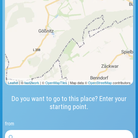
1 km
Leaflet
| ©
fast2work
| ©
OpenMapTiles
| Map data ©
OpenStreetMap
contributors.
Do you want to go to this place? Enter your
starting point.
from