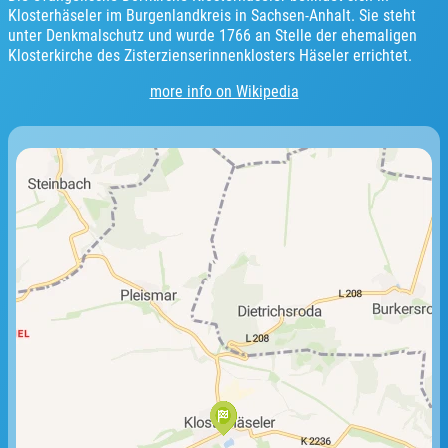
Klosterhäseler im Burgenlandkreis in Sachsen-Anhalt. Sie steht
unter Denkmalschutz und wurde 1766 an Stelle der ehemaligen
Klosterkirche des Zisterzienserinnenklosters Häseler errichtet.
more info on Wikipedia