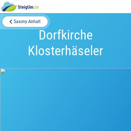
Saxony-Anhalt
Dorfkirche
Klosterhäseler