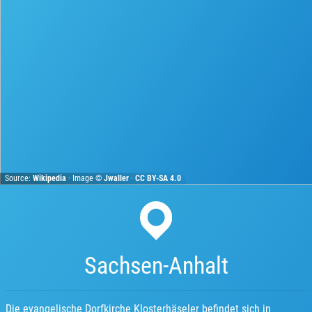
Source:
Wikipedia
· Image ©
Jwaller
·
CC BY-SA 4.0
Sachsen-Anhalt
Die evangelische Dorfkirche Klosterhäseler befindet sich in