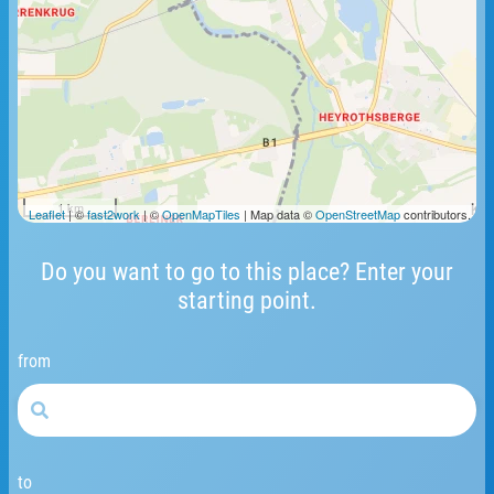
1 km
Leaflet
| ©
fast2work
| ©
OpenMapTiles
| Map data ©
OpenStreetMap
contributors.
Do you want to go to this place? Enter your
starting point.
from
to