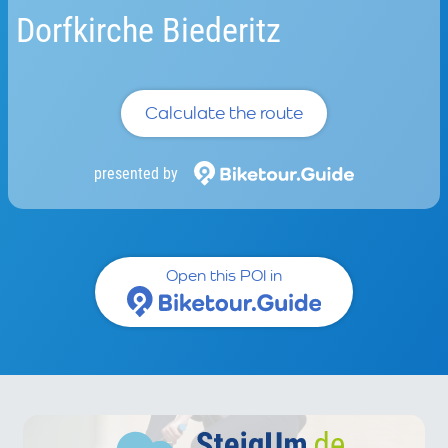
Dorfkirche Biederitz
Calculate the route
presented by
Open this POI in