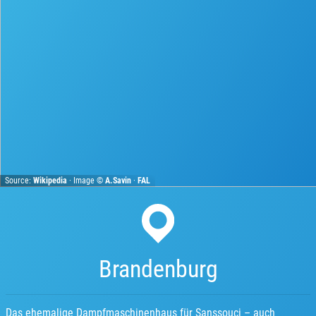
Source:
Wikipedia
· Image ©
A.Savin
·
FAL
Brandenburg
Das ehemalige Dampfmaschinenhaus für Sanssouci – auch