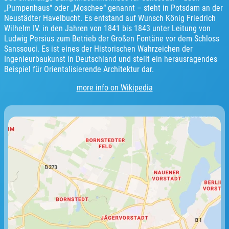
„Pumpenhaus“ oder „Moschee“ genannt – steht in Potsdam an der
Neustädter Havelbucht. Es entstand auf Wunsch König Friedrich
Wilhelm IV. in den Jahren von 1841 bis 1843 unter Leitung von
Ludwig Persius zum Betrieb der Großen Fontäne vor dem Schloss
Sanssouci. Es ist eines der Historischen Wahrzeichen der
Ingenieurbaukunst in Deutschland und stellt ein herausragendes
Beispiel für Orientalisierende Architektur dar.
more info on Wikipedia