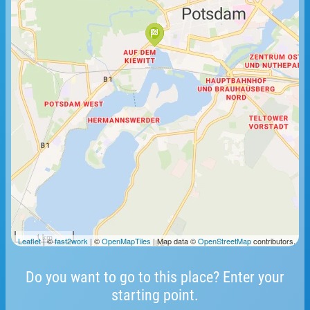
1 km
Leaflet
| ©
fast2work
| ©
OpenMapTiles
| Map data ©
OpenStreetMap
contributors.
Do you want to go to this place? Enter your
starting point.