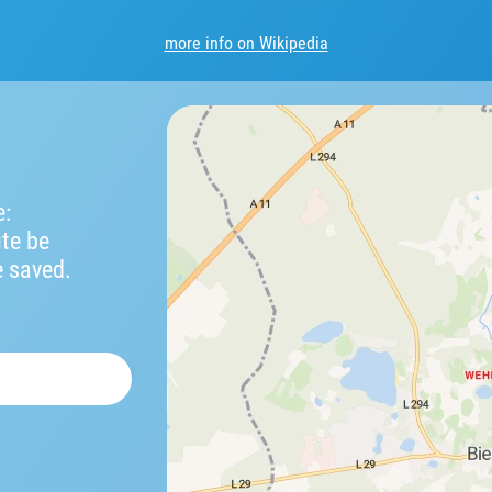
more info on Wikipedia
e:
ute be
e saved.