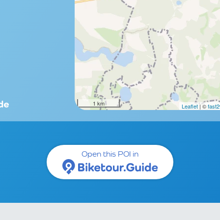
1 km
Leaflet
| ©
fast
Open this POI in