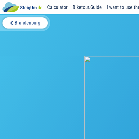
Calculator
Biketour.Guide
I want to use th
Brandenburg