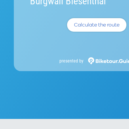
Burgwall Biesenthal
Calculate the route
presented by