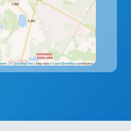
2work
| ©
OpenMapTiles
| Map data ©
OpenStreetMap
contributors.