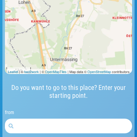
1 km
Leaflet
| ©
fast2work
| ©
OpenMapTiles
| Map data ©
OpenStreetMap
contributors.
Do you want to go to this place? Enter your
starting point.
from