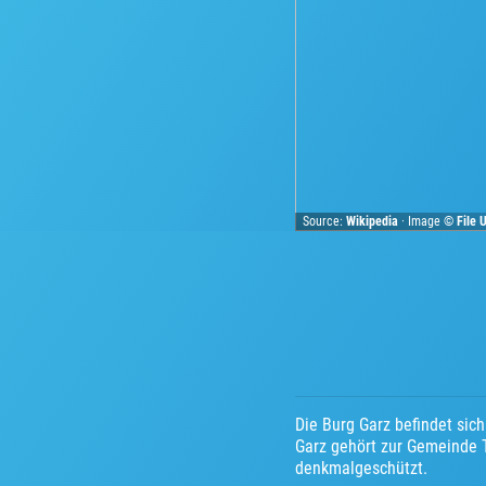
Source:
Wikipedia
· Image ©
File
Die Burg Garz befindet sic
Garz gehört zur Gemeinde T
denkmalgeschützt.