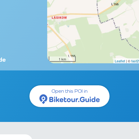
1 km
Leaflet
| ©
fast
Open this POI in