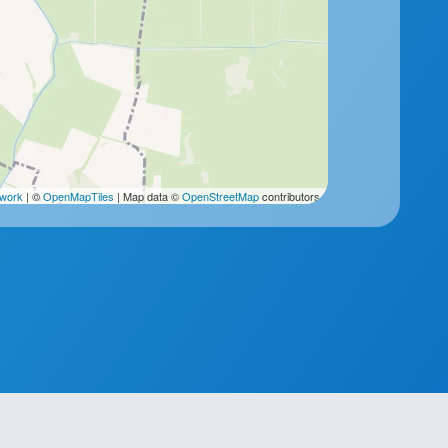
2work
| ©
OpenMapTiles
| Map data ©
OpenStreetMap
contributors.