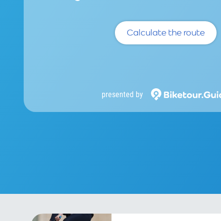
Calculate the route
presented by