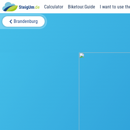
Calculator
Biketour.Guide
I want to use th
Brandenburg