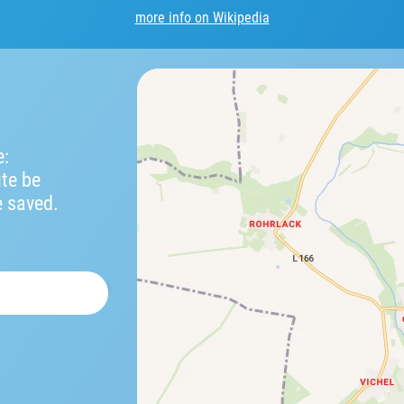
more info on Wikipedia
e:
ute be
e saved.