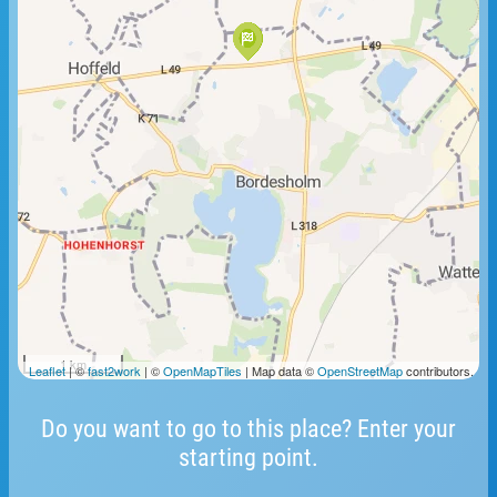
1 km
Leaflet
| ©
fast2work
| ©
OpenMapTiles
| Map data ©
OpenStreetMap
contributors.
Do you want to go to this place? Enter your
starting point.