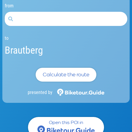
from
to
Brautberg
Calculate the route
presented by
Open this POI in