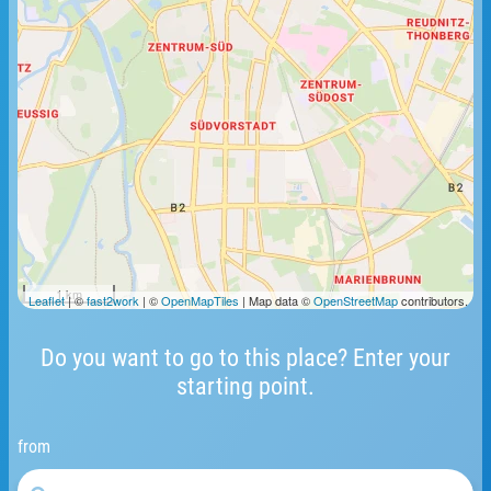
1 km
Leaflet
| ©
fast2work
| ©
OpenMapTiles
| Map data ©
OpenStreetMap
contributors.
Do you want to go to this place? Enter your
starting point.
from