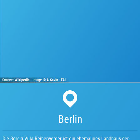
Source:
Wikipedia
· Image ©
A.Savin
·
FAL
Berlin
Die Borsig-Villa Reiherwerder ist ein ehemaliges Landhaus der