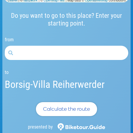
Leaflet
| ©
fast2work
| ©
OpenMapTiles
| Map data ©
OpenStreetMap
contributors.
Do you want to go to this place? Enter your
starting point.
from
to
Borsig-Villa Reiherwerder
Calculate the route
presented by