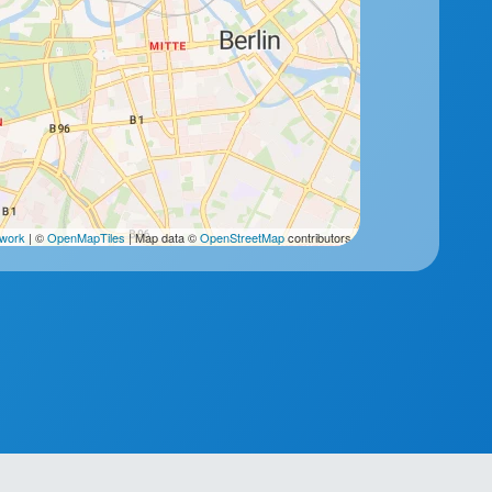
2work
| ©
OpenMapTiles
| Map data ©
OpenStreetMap
contributors.