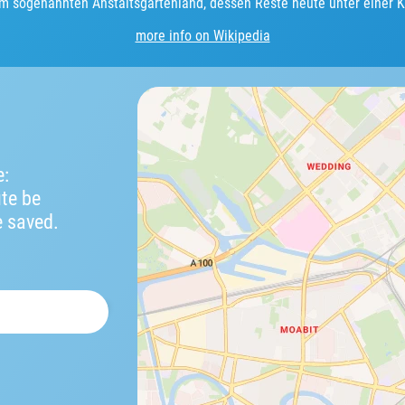
 sogenannten Anstaltsgartenland, dessen Reste heute unter einer Kl
more info on Wikipedia
e:
ute be
e saved.