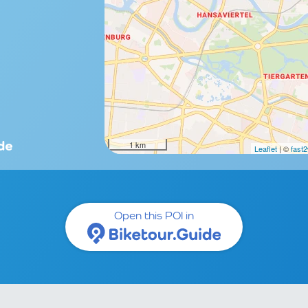
1 km
Leaflet
| ©
fast
Open this POI in