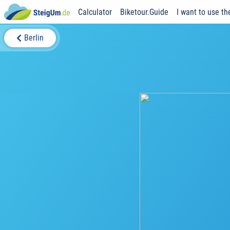
Calculator
Biketour.Guide
I want to use th
Berlin